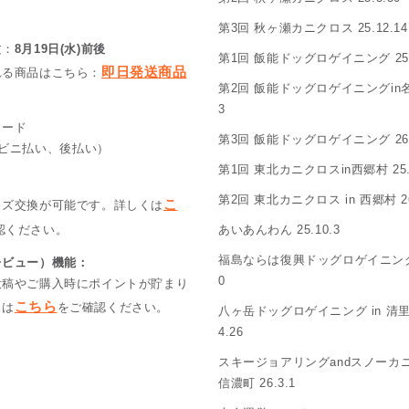
第3回 秋ヶ瀬カニクロス 25.12.14
文：
8月19日(水)前後
第1回 飯能ドッグロゲイニング 25.
即日発送商品
れる商品はこちら：
第2回 飯能ドッグロゲイニングin名栗 
：
3
カード
第3回 飯能ドッグロゲイニング 26.
コンビニ払い、後払い）
第1回 東北カニクロスin西郷村 25.4
：
第2回 東北カニクロス in 西郷村 26
こ
イズ交換が可能です。詳しくは
認ください。
あいあんわん 25.10.3
福島ならは復興ドッグロゲイニング 2
レビュー）機能：
0
投稿やご購入時にポイントが貯まり
こちら
くは
をご確認ください。
八ヶ岳ドッグロゲイニング in 清里の
4.26
スキージョアリングandスノーカニ
信濃町 26.3.1