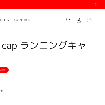
ロ
カ
グ
ー
AND
CONTACT
イ
ト
ン
iX cap ランニングキャ
切れ
CaniX
cap
ラ