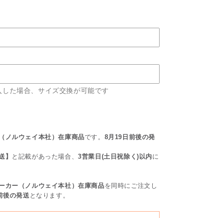
ン
ニ
ン
グ
キ
ャ
ッ
プ
入した場合、サイズ交換が可能です
の
数
量
を
（ノルウェイ本社）在庫商品
です。
8
月19日前後の発
増
送】
と記載があった場合、
3営業日(土日祝除く)以内
に
や
す
ーカー（ノルウェイ本社）在庫商品
を同時にご注文し
日前後の発送
となります。