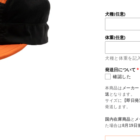
ン
ニ
犬種(任意)
ン
グ
キ
体重(任意)
ャ
ッ
プ
犬種と体重を記
の
発送日について
数
確認した
量
を
本商品は
メーカー
減
送
となります。
サイズに
【即日発
ら
発送します。
す
国内在庫商品
と
メ
た場合は
8月19