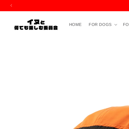
コンテ
ンツに
進む
HOME
FOR DOGS
FO
商品情
報にス
キップ