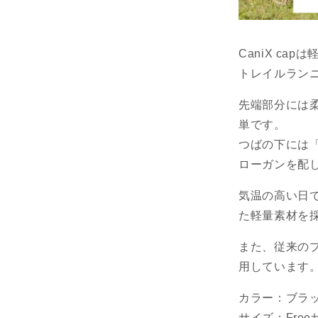
CaniX c
トレイルラン
先端部分には
単です。
つばの下には「Un
ローガンを配
気温の高い日
た軽量素材を
また、従来の
用しています
カラー：ブラ
サイズ：Free