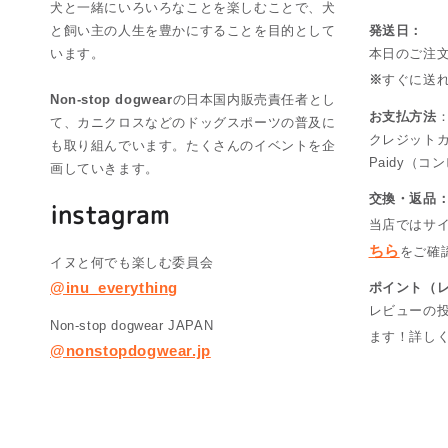
犬と一緒にいろいろなことを楽しむことで、犬
と飼い主の人生を豊かにすることを目的として
発送日：
います。
本日のご注
※
すぐに送
Non-stop dogwear
の日本国内販売責任者とし
お支払方法
て、カニクロスなどのドッグスポーツの普及に
クレジット
も取り組んでいます。たくさんのイベントを企
Paidy（
画していきます。
交換・返品
instagram
当店ではサ
ちら
をご確
イヌと何でも楽しむ委員会
@inu_everything
ポイント（
レビューの
Non-stop dogwear JAPAN
ます！詳し
@nonstopdogwear.jp