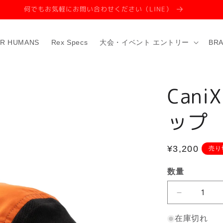
レビューお待ちしています
R HUMANS
Rex Specs
大会・イベント エントリー
BR
Can
ップ
通
¥3,200
売り
常
数量
価
格
CaniX
cap
ラ
在庫切れ